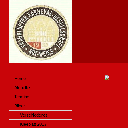
vguhj,bngzufzjv uihuugg
Home
Aktuelles
Termine
Bilder
Verschiedenes
Kleeblatt 2013