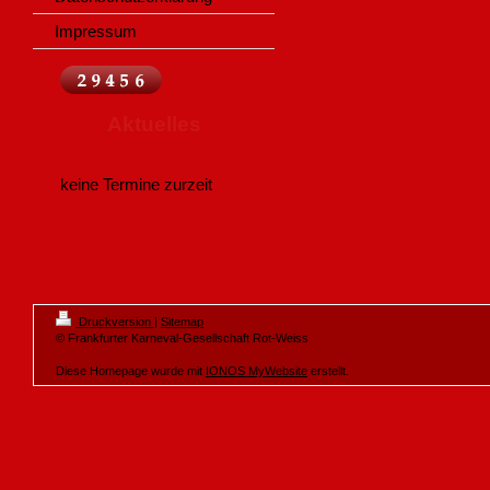
Impressum
Aktuelles
keine Termine zurzeit
Druckversion
|
Sitemap
© Frankfurter Karneval-Gesellschaft Rot-Weiss
Diese Homepage wurde mit
IONOS MyWebsite
erstellt.